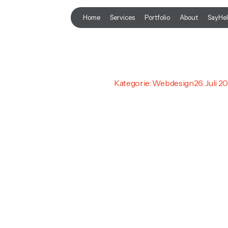
Home
Services
Portfolio
About
SayHel
Kategorie:
Webdesign
26. Juli 2
DIE BED
PROFES
WEBSEI
DIGITA