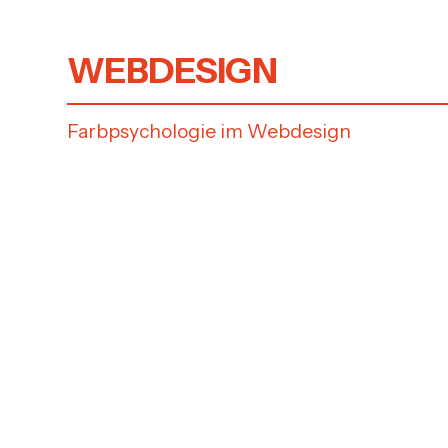
WEITERE BEITRÄGE
WEBDESIGN
Farbpsychologie im Webdesign
Wie Farben Ihre Markenidentität
stärken
Ihr digitales Gesicht – einzigartig
und unverwechselbar
Die Grundlagen für eine
erfolgreiche Webseite