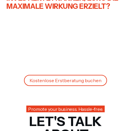
MAXIMALE WIRKUNG ERZIELT?
Dann lassen Sie uns gemeinsam an Ihrer Strategie
arbeiten!
Ich biete Ihnen eine kostenlose Erstberatung an, in der
wir uns Ihre aktuellen Marketingaktivitäten anschauen
und Optimierungspotenziale identifizieren.
Buchen Sie noch heute Ihren Termin und lassen Sie
uns zusammen den Grundstein für eine erfolgreiche
und budgetfreundliche Marketingstrategie legen!
Kostenlose Erstberatung buchen
Promote your business. Hassle-free.
LET'S TALK