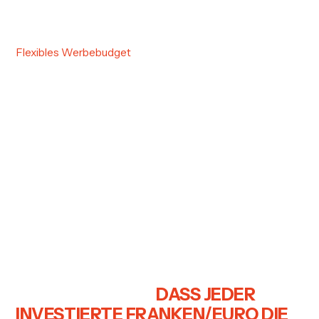
Was ist ein Werbebudget und was ein
Marketingbudget?
Flexibles Werbebudget
So reagieren Sie auf saisonale und
wirtschaftliche Schwankungen
Wie Sie ein effektives Marketing-Budget
für Ihr Unternehmen erstellen
SIE MÖCHTEN DAS BESTE AUS
IHREM WEBSEITEN-BUDGET
HERAUSHOLEN UND
SICHERSTELLEN,
DASS JEDER
INVESTIERTE FRANKEN/EURO DIE